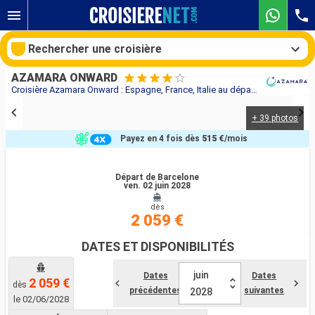
Rechercher une croisière
AZAMARA ONWARD
Croisière Azamara Onward : Espagne, France, Italie au départ de Barcelone
+ 39 photos
Nos destinations
Payez en 4 fois dès
515 €
/mois
Mois de départ
Départ de Barcelone
ven. 02 juin 2028
Ports
Compagnies
dès
2 059 €
Rechercher
DATES ET DISPONIBILITÉS
juin
Dates
Dates
2 059 €
dès
précédentes
suivantes
2028
le 02/06/2028