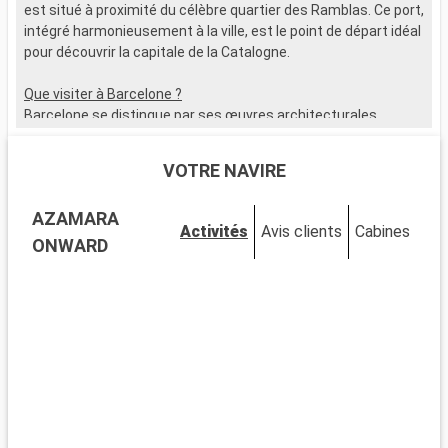
est situé à proximité du célèbre quartier des Ramblas. Ce port,
p
intégré harmonieusement à la ville, est le point de départ idéal
k
pour découvrir la capitale de la Catalogne.
f
M
Que visiter à Barcelone ?
Barcelone se distingue par ses œuvres architecturales
Q
signées Gaudí. Explorez la Sagrada Família, flânez dans le Park
R
Güell, et découvrez le quartier gothique pour son cachet
M
VOTRE NAVIRE
historique. Le marché de la Boqueria est un incontournable
s
pour goûter à la culture et aux saveurs locales.
a
AZAMARA
i
Activités
Avis clients
Cabines
Que visiter dans les environs ?
b
ONWARD
Aux alentours de Barcelone, Montserrat se démarque avec
l
son monastère et ses vues imprenables. La ville de Sitges,
m
connue pour ses plages et son festival de cinéma, offre une
s
belle échappée loin de l'effervescence urbaine.
m
b
s
Q
A