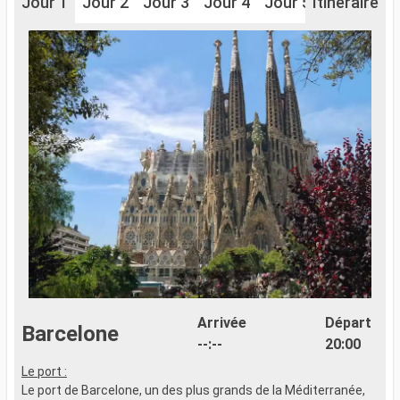
Jour 1
Jour 2
Jour 3
Jour 4
Jour 5
Itinéraire
Jour 6
J
Arrivée
Départ
Barcelone
--:--
20:00
Le port :
L
Le port de Barcelone, un des plus grands de la Méditerranée,
L