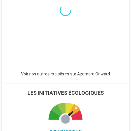
n
a
d
L
p
l
r
s
f
Voir nos autres croisières sur Azamara Onward
LES INITIATIVES ÉCOLOGIQUES