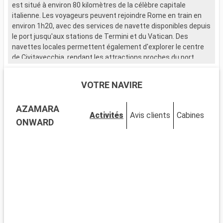
est situé à environ 80 kilomètres de la célèbre capitale
c
italienne. Les voyageurs peuvent rejoindre Rome en train en
I
environ 1h20, avec des services de navette disponibles depuis
v
le port jusqu'aux stations de Termini et du Vatican. Des
t
navettes locales permettent également d'explorer le centre
de Civitavecchia, rendant les attractions proches du port
Q
facilement accessibles. Cette escale méditerranéenne est le
A
point de départ parfait pour découvrir les merveilles de Rome.
A
VOTRE NAVIRE
j
Que visiter à Civitavecchia ?
c
AZAMARA
Civitavecchia, une ville portuaire chargée d'histoire, abrite
Activités
Avis clients
Cabines
plusieurs sites d'intérêt près du port. Découvrez la Forteresse
Q
ONWARD
Michelangelo, un bastion de la Renaissance offrant de
A
magnifiques vues sur la mer. Promenez-vous sur le
l
Lungomare, le boulevard maritime vivant, pour une véritable
v
immersion locale. Le Musée Archéologique National de
n
Civitavecchia, situé dans un bâtiment historique, expose des
c
trouvailles archéologiques illustrant la riche histoire de la
s
région.
Que visiter dans les environs ?