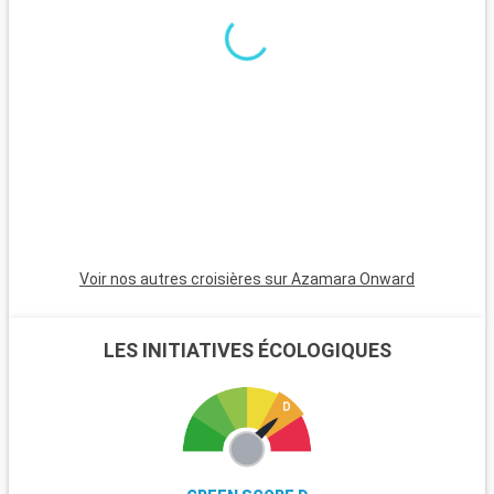
Rome, facilement accessible depuis Civitavecchia, est une
étape incontournable avec ses sites historiques et
artistiques. Visitez des lieux emblématiques comme le
Colisée, le Vatican avec la basilique Saint-Pierre et les musées
du Vatican, abritant la fameuse Chapelle Sixtine. Flânez dans
le quartier pittoresque du Trastevere et explorez les ruines du
Forum romain. Au-delà de Rome, les alentours de
Civitavecchia offrent également des destinations
captivantes, à l'instar de Tarquinia, connue pour ses tombes
étrusques et son musée archéologique. Les jardins de la Villa
Farnese à Caprarola, un joyau de la Renaissance, présentent
un superbe exemple de jardins italiens typiques.
Voir nos autres croisières sur Azamara Onward
LES INITIATIVES ÉCOLOGIQUES