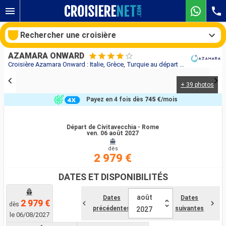
Rechercher une croisière
AZAMARA ONWARD
Croisière Azamara Onward : Italie, Grèce, Turquie au départ de Civitavecchia - Rome
+ 39 photos
Nos destinations
Payez en 4 fois dès
745 €
/mois
Mois de départ
Départ de Civitavecchia - Rome
ven. 06 août 2027
Ports
Compagnies
dès
2 979 €
Rechercher
DATES ET DISPONIBILITÉS
août
Dates
Dates
2 979 €
dès
précédentes
suivantes
2027
le 06/08/2027