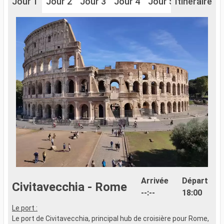
Jour 1
Jour 2
Jour 3
Jour 4
Jour 5
Itinéraire
Jour 6
J
Arrivée
Départ
Civitavecchia - Rome
--:--
18:00
Le port :
L
Le port de Civitavecchia, principal hub de croisière pour Rome,
I