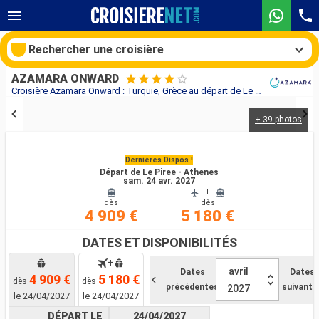
Rechercher une croisière
AZAMARA ONWARD
Croisière Azamara Onward : Turquie, Grèce au départ de Le Piree - Athenes
+ 39 photos
Nos destinations
Mois de départ
Dernières Dispos !
Départ de Le Piree - Athenes
sam. 24 avr. 2027
+
Ports
Compagnies
dès
dès
4 909 €
5 180 €
Rechercher
DATES ET DISPONIBILITÉS
+
avril
Dates
Dates
4 909 €
5 180 €
dès
dès
précédentes
suivante
2027
le 24/04/2027
le 24/04/2027
DÉPART LE
24/04/2027