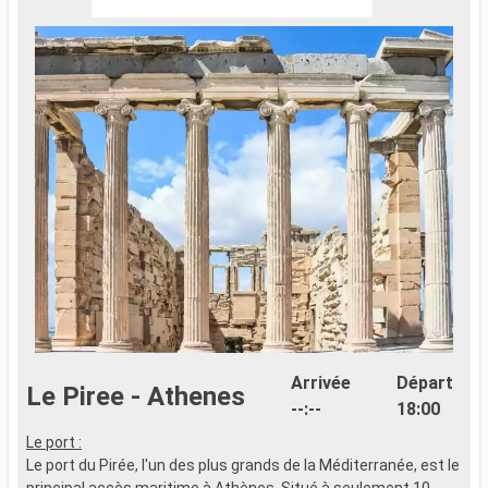
Arrivée
Départ
Le Piree - Athenes
--:--
18:00
Le port :
L
Le port du Pirée, l'un des plus grands de la Méditerranée, est le
L
principal accès maritime à Athènes. Situé à seulement 10
É