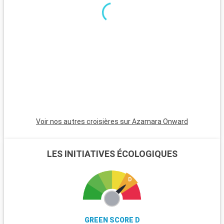
le Pirée, séduit par ses plages tranquilles, son temple d'Aphaïa
p
et ses marchés traditionnels.
e
K
d
i
u
Voir nos autres croisières sur Azamara Onward
LES INITIATIVES ÉCOLOGIQUES
GREEN SCORE D