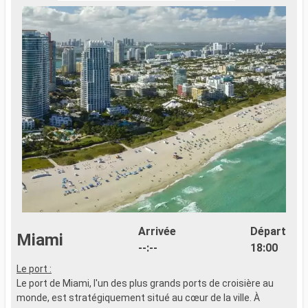
Arrivée
Départ
Miami
--:--
18:00
Le port :
D
Le port de Miami, l'un des plus grands ports de croisière au
l
monde, est stratégiquement situé au cœur de la ville. À
g