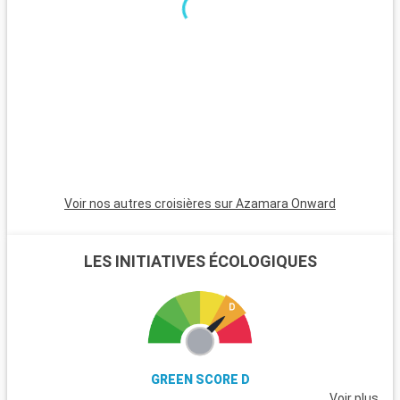
bateau, sont un paradis avec leurs plages de sable blanc. Pour
les plongeurs, les récifs coralliens de Key Largo offrent une
expérience sous-marine inoubliable. Ces destinations autour
de Miami révèlent la beauté naturelle et la diversité culturelle
de la région.
Voir nos autres croisières sur Azamara Onward
LES INITIATIVES ÉCOLOGIQUES
GREEN SCORE D
Voir plus