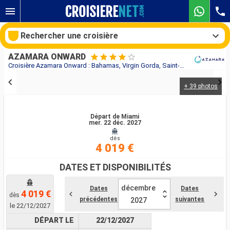
Rechercher une croisière
AZAMARA ONWARD
Croisière Azamara Onward : Bahamas, Virgin Gorda, Saint-Martin, Martinique, Sainte-Lucie, Barbade, Porto Rico, États-Unis au départ de Miami
+ 39 photos
Nos destinations
Mois de départ
Départ de Miami
mer. 22 déc. 2027
dès
Ports
Compagnies
4 019 €
Rechercher
DATES ET DISPONIBILITÉS
décembre
Dates
Dates
4 019 €
dès
précédentes
suivantes
2027
le 22/12/2027
DÉPART LE
22/12/2027