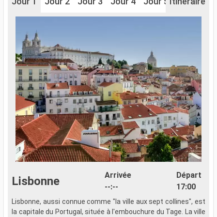
Jour 1
Jour 2
Jour 3
Jour 4
Jour 5
Itinéraire
Jour 6
J
Arrivée
Départ
Lisbonne
--:--
17:00
Lisbonne, aussi connue comme "la ville aux sept collines", est
P
la capitale du Portugal, située à l'embouchure du Tage. La ville
u