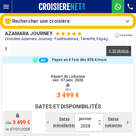
Rechercher une croisière
AZAMARA JOURNEY
Croisière Azamara Journey : Fuerteventura, Tenerife, Espagne, Lanzarote, Maroc, Portugal au départ de Lisbonne
+ 30 photos
Nos destinations
Payez en 4 fois dès
875 €
/mois
Mois de départ
Départ de Lisbonne
ven. 07 janv. 2028
Ports
Compagnies
dès
3 499 €
Rechercher
DATES ET DISPONIBILITÉS
janvier
Dates
Dates
3 499 €
dès
précédentes
suivantes
2028
le 07/01/2028