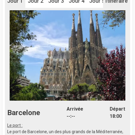
Jour 1
Jour 2
Jour 3
Jour 4
Jour 5
Itinéraire
Jour 6
J
Arrivée
Départ
Barcelone
--:--
18:00
Le port :
L
Le port de Barcelone, un des plus grands de la Méditerranée,
S