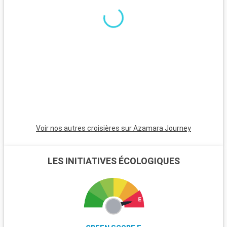
p
v
d
u
Voir nos autres croisières sur Azamara Journey
LES INITIATIVES ÉCOLOGIQUES