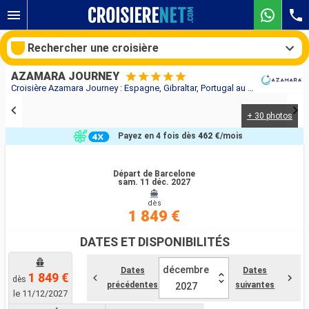
Rechercher une croisière
AZAMARA JOURNEY
Croisière Azamara Journey : Espagne, Gibraltar, Portugal au départ de Barcelone
+ 30 photos
Nos destinations
Payez en 4 fois dès
462 €
/mois
Mois de départ
Départ de Barcelone
sam. 11 déc. 2027
Ports
Compagnies
dès
1 849 €
Rechercher
DATES ET DISPONIBILITÉS
décembre
Dates
Dates
1 849 €
dès
précédentes
suivantes
2027
le 11/12/2027