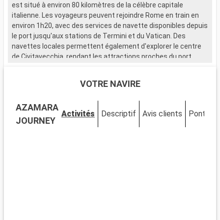
est situé à environ 80 kilomètres de la célèbre capitale
italienne. Les voyageurs peuvent rejoindre Rome en train en
environ 1h20, avec des services de navette disponibles depuis
le port jusqu'aux stations de Termini et du Vatican. Des
navettes locales permettent également d'explorer le centre
de Civitavecchia, rendant les attractions proches du port
facilement accessibles. Cette escale méditerranéenne est le
point de départ parfait pour découvrir les merveilles de Rome.
VOTRE NAVIRE
Que visiter à Civitavecchia ?
AZAMARA
Civitavecchia, une ville portuaire chargée d'histoire, abrite
Activités
Descriptif
Avis clients
Ponts
C
plusieurs sites d'intérêt près du port. Découvrez la Forteresse
JOURNEY
Michelangelo, un bastion de la Renaissance offrant de
magnifiques vues sur la mer. Promenez-vous sur le
Lungomare, le boulevard maritime vivant, pour une véritable
immersion locale. Le Musée Archéologique National de
Civitavecchia, situé dans un bâtiment historique, expose des
trouvailles archéologiques illustrant la riche histoire de la
région.
Que visiter dans les environs ?