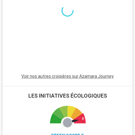
Rome, facilement accessible depuis Civitavecchia, est une
étape incontournable avec ses sites historiques et
artistiques. Visitez des lieux emblématiques comme le
Colisée, le Vatican avec la basilique Saint-Pierre et les musées
du Vatican, abritant la fameuse Chapelle Sixtine. Flânez dans
le quartier pittoresque du Trastevere et explorez les ruines du
Forum romain. Au-delà de Rome, les alentours de
Civitavecchia offrent également des destinations
captivantes, à l'instar de Tarquinia, connue pour ses tombes
étrusques et son musée archéologique. Les jardins de la Villa
Farnese à Caprarola, un joyau de la Renaissance, présentent
un superbe exemple de jardins italiens typiques.
Voir nos autres croisières sur Azamara Journey
LES INITIATIVES ÉCOLOGIQUES