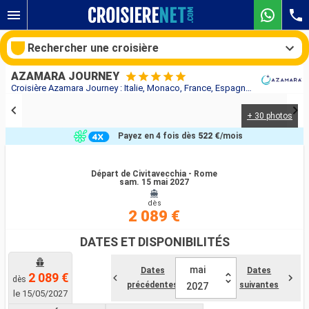
Rechercher une croisière
AZAMARA JOURNEY
Croisière Azamara Journey : Italie, Monaco, France, Espagne au départ de Civitavecchia - Rome
+ 30 photos
Nos destinations
Payez en 4 fois dès
522 €
/mois
Mois de départ
Départ de Civitavecchia - Rome
sam. 15 mai 2027
Ports
Compagnies
dès
2 089 €
Rechercher
DATES ET DISPONIBILITÉS
mai
Dates
Dates
2 089 €
dès
précédentes
suivantes
2027
le 15/05/2027