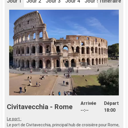
Jour 1
Jour 2
Jour 3
Jour 4
Jour 5
Itinéraire
Jour 6
J
Arrivée
Départ
Civitavecchia - Rome
--:--
18:00
Le port :
Le port de Civitavecchia, principal hub de croisière pour Rome,