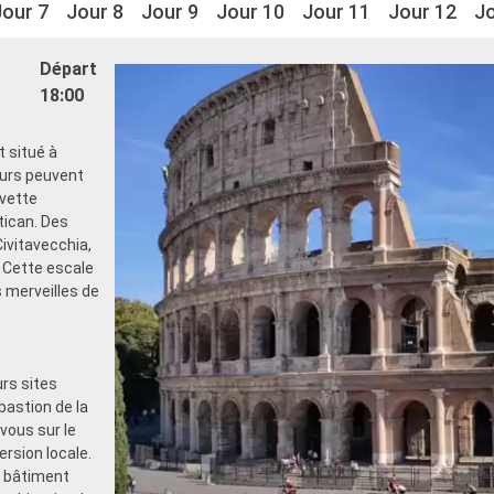
Jour 7
Jour 8
Jour 9
Jour 10
Jour 11
Jour 12
Jo
Départ
18:00
t situé à
eurs peuvent
avette
tican. Des
ivitavecchia,
 Cette escale
s merveilles de
urs sites
bastion de la
vous sur le
rsion locale.
n bâtiment