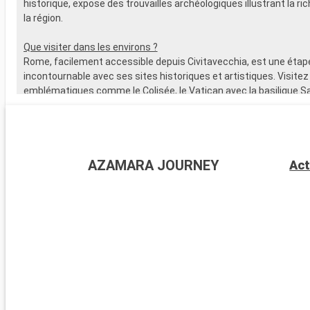
historique, expose des trouvailles archéologiques illustrant la ric
la région.
Que visiter dans les environs ?
Rome, facilement accessible depuis Civitavecchia, est une étap
incontournable avec ses sites historiques et artistiques. Visitez
emblématiques comme le Colisée, le Vatican avec la basilique Sa
les musées du Vatican, abritant la fameuse Chapelle Sixtine. Flâ
quartier pittoresque du Trastevere et explorez les ruines du For
delà de Rome, les alentours de Civitavecchia offrent également
destinations captivantes, à l'instar de Tarquinia, connue pour 
AZAMARA JOURNEY
Act
étrusques et son musée archéologique. Les jardins de la Villa Fa
Caprarola, un joyau de la Renaissance, présentent un superbe e
jardins italiens typiques.