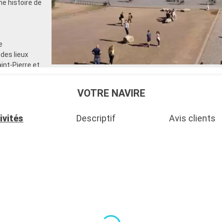
he histoire de
e
 des lieux
int-Pierre et
nez dans le
um romain. Au-
VOTRE NAVIRE
 des
ses tombes
ivités
Descriptif
Avis clients
rnese à
xemple de