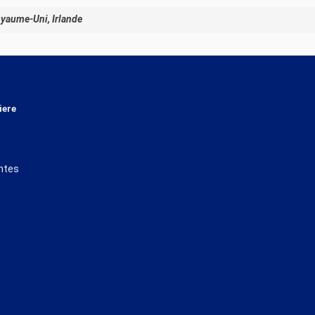
Royaume-Uni, Irlande
iere
ntes