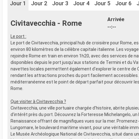
Jour 1
Jour 2
Jour 3
Jour 4
Jour 5
Jour 6
Arrivée
Civitavecchia - Rome
--:--
Le port :
Le port de Civitavecchia, principal hub de croisière pour Rome, es
environ 80 kilomètres de la célèbre capitale italienne. Les voyag
rejoindre Rome en train en environ 1h20, avec des services de n
disponibles depuis le port jusqu'aux stations de Termini et du Va
navettes locales permettent également d'explorer le centre de C
rendant les attractions proches du port facilement accessibles.
méditerranéenne est le point de départ parfait pour découvrir le
Rome.
Que visiter à Civitavecchia ?
Civitavecchia, une ville portuaire chargée d'histoire, abrite plusie
d'intérêt près du port. Découvrez la Forteresse Michelangelo, un 
Renaissance offrant de magnifiques vues sur la mer. Promenez-
Lungomare, le boulevard maritime vivant, pour une véritable imme
Le Musée Archéologique National de Civitavecchia, situé dans u