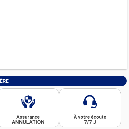
IÈRE
Assurance
À votre écoute
ANNULATION
7/7 J