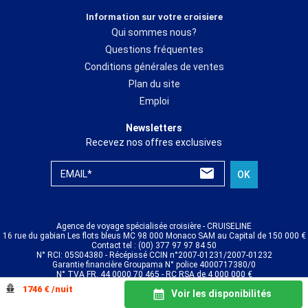
Information sur votre croisiere
Qui sommes nous?
Questions fréquentes
Conditions générales de ventes
Plan du site
Emploi
Newsletters
Recevez nos offres exclusives
EMAIL*
OK
Agence de voyage spécialisée croisière - CRUISELINE
16 rue du gabian Les flots bleus MC 98 000 Monaco SAM au Capital de 150 000 €
Contact tel : (00) 377 97 97 84 50
N° RCI: 05S04380 - Récépissé CCIN n°2007-01231/2007-01232
Garantie financière Groupama N° police 4000717380/0
N° TVA FR. 44 0000 70 465 - RC RSA de 4 000 000 €
© CRUISELINE 2026 - all rights reserved
1746 € /nuit
Voir les disponibilités