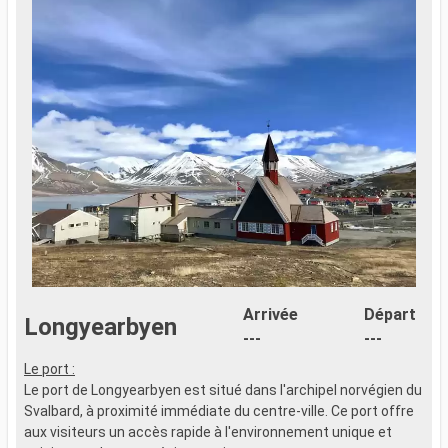
Arrivée
Départ
Longyearbyen
---
---
Le port :
N
Le port de Longyearbyen est situé dans l'archipel norvégien du
I
Svalbard, à proximité immédiate du centre-ville. Ce port offre
A
aux visiteurs un accès rapide à l'environnement unique et
H