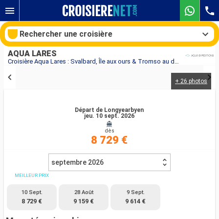
Rechercher une croisière
AQUA LARES
Croisière Aqua Lares : Svalbard, Île aux ours & Tromso au départ de Longyearbyen
+ 26 photos
Nos destinations
Mois de départ
Départ de Longyearbyen
jeu. 10 sept. 2026
dès
Ports
Compagnies
8 729 €
Rechercher
septembre 2026
MEILLEUR PRIX
10 Sept.
28 Août
9 Sept.
8 729 €
9 159 €
9 614 €