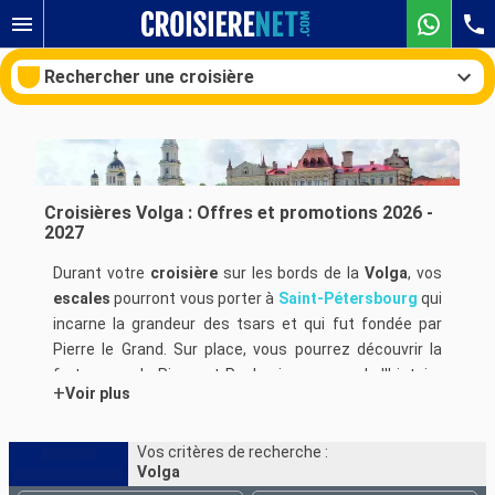
Rechercher une croisière
Nos destinations
Croisières Volga : Offres et promotions 2026 -
2027
Mois de départ
Durant votre
croisière
sur les bords de la
Volga
, vos
escales
pourront vous porter à
Saint-Pétersbourg
qui
Ports
Compagnies
incarne la grandeur des tsars et qui fut fondée par
Pierre le Grand. Sur place, vous pourrez découvrir la
Rechercher
forteresse de Pierre et Paul qui, au cours de l'histoire
+
Voir plus
fut le lieu privilégié pour enterrer les empereurs russes
ou bien encore partez visiter la Cathédrale de Saint
Isaac, une des plus imposantes au Monde. Durant
Vos critères de recherche :
Volga
votre escale de
croisière
, rendez-vous au Palais