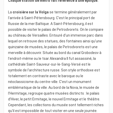
Chaque station de métro fait référence à une époque.
La
croisière sur la Volga
se termine généralement par
l'arrivée à Saint-Pétersbourg. C'est le principal port de
Russie de la mer Baltique. A Saint-Pétersbourg, il est
possible de visiter le palais de Petrodvorets. On le compare
au château de Versailles. Entouré d'un immense parc dans
lequel on retrouve des statues, des fontaines ainsi qu'une
quinzaine de musées, le palais de Petrodvorets est une
merveille à découvrir. Située au bord du canal Grobodeov à
l'endroit-même ou le tsar Alexandra II fut assassiné, la
cathédrale Saint-Sauveur-sur-le-Sang-Versé est le
symbole de l'architecture russe. Son style orthodoxe est
totalement en contraste avec le baroque ou le
néoclassicisme du centre-ville. C'est un monument
emblématique de la ville. Au bord de la Nova, le musée de
l'Hermitage, regroupe quatre musées distincts : le palais
d'Hiver, le petit Ermitage, le nouvel Ermitage et le théâtre.
Cependant, les collections du musée sont tellement riches
qu'il est impossible de tout visiter en une seule journée.