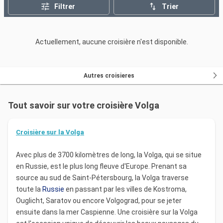
er
d'Hiver, ancien lieu de résidence d'Alexandre I
qui
Filtrer
Trier
renferme le Théâtre de l'Ermitage, l'un des plus grands
au Monde.
Actuellement, aucune croisière n'est disponible.
Votre
croisière
pourra également vous mener sur les
bords du Lac Onéga, près du village artificiel de
Mandroga où vous découvrirez les maisons
Autres croisieres
traditionnelles construites en bois, que l'on nomme les
« Isbas ».
Tout savoir sur votre croisière Volga
En suivant les eaux de la
Volga
, vous arriverez
à Moscou accueilli par le Kremlin qui incarne le pouvoir
Croisière sur la Volga
russe et la Place Rouge sur laquelle vous pourrez vous
baladez. Visitez également la cathédrale Saint Basile,
Avec plus de 3700 kilomètres de long, la Volga, qui se situe
qui vous étonnera par son architecture et qui fut
en Russie, est le plus long fleuve d'Europe. Prenant sa
édifiée pour symboliser la gloire du pouvoir russe. Sur
source au sud de Saint-Pétersbourg, la Volga traverse
place, rendez-vous également au Bolchoï qui figure
toute la
Russie
en passant par les villes de Kostroma,
comme l'une des scènes les plus connues et qui
Ouglicht, Saratov ou encore Volgograd, pour se jeter
présente un intérieur richement décoré. Enfin, vous
ensuite dans la mer Caspienne. Une croisière sur la Volga