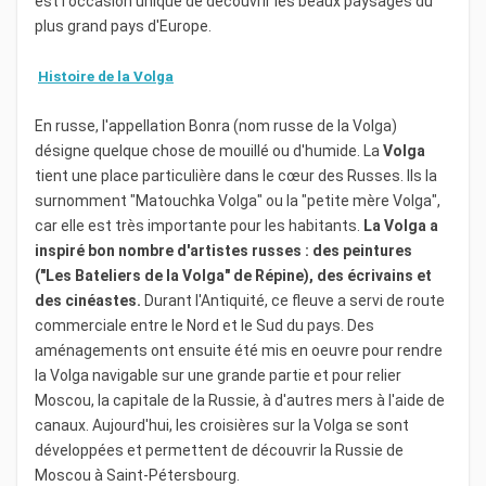
pourrez visiter le parc de la Victoire dédiée à celle de
est l'occasion unique de découvrir les beaux paysages du
1945 face aux troupes allemandes, où se trouve un
plus grand pays d'Europe.
espace gigantesque, séparé par une esplanade et un
large parc boisé.
Histoire de la Volga
Votre
croisière
sur le fleuve de
la Volga
se fera à bord
En russe, l'appellation Bonra (nom russe de la Volga)
de bateaux à taille humaine tels que le MS Kandinsky
désigne quelque chose de mouillé ou d'humide. La
Volga
Prestige ou le Lev Tolstoi pour vous permettre de
tient une place particulière dans le cœur des Russes. Ils la
profiter du charme des paysages rencontrés.
surnomment "Matouchka Volga" ou la "petite mère Volga",
car elle est très importante pour les habitants.
La Volga a
Une
croisière
sur les bords de la
Volga
vous mènera
inspiré bon nombre d'artistes russes : des peintures
sur les rives du plus long fleuve d'Europe à bord des
("Les Bateliers de la Volga" de Répine), des écrivains et
navires des
compagnies CroisiEurope
ou
Rivages du
des cinéastes.
Durant l'Antiquité, ce fleuve a servi de route
Monde
.
commerciale entre le Nord et le Sud du pays. Des
aménagements ont ensuite été mis en oeuvre pour rendre
la Volga navigable sur une grande partie et pour relier
Moscou, la capitale de la Russie, à d'autres mers à l'aide de
canaux. Aujourd'hui, les croisières sur la Volga se sont
développées et permettent de découvrir la Russie de
Moscou à Saint-Pétersbourg.