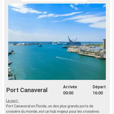
Arrivée
Départ
Port Canaveral
00:00
16:00
Le port :
C
Port Canaveral en Floride, un des plus grands ports de
d
croisière du monde, est un hub majeur pour les croisières
B