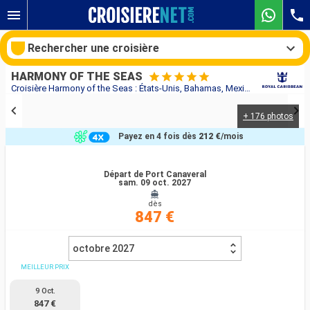
Rechercher une croisière
HARMONY OF THE SEAS
Croisière Harmony of the Seas : États-Unis, Bahamas, Mexique, Honduras au départ de Port Canaveral
+ 176 photos
Nos destinations
Payez en 4 fois dès
212 €
/mois
Mois de départ
Départ de Port Canaveral
sam. 09 oct. 2027
Ports
Compagnies
dès
847 €
Rechercher
octobre 2027
MEILLEUR PRIX
9 Oct.
847 €