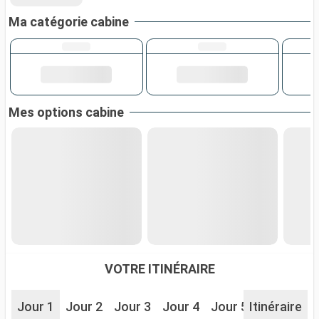
Ma catégorie cabine
Mes options cabine
VOTRE ITINÉRAIRE
Jour 1
Jour 2
Jour 3
Jour 4
Jour 5
Itinéraire
Jour 6
J