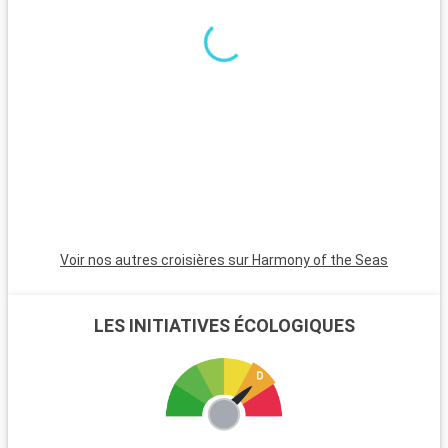
des moments inoubliables pour tous les âges. Orlando offre
aussi une grande variété d'activités, allant de spectacles en
direct et centres commerciaux à des terrains de golf et une
gastronomie variée. Pour une journée plus tranquille, les
jardins botaniques et musées d'Orlando sont des alternatives
enrichissantes aux parcs à thème.
Voir nos autres croisières sur Harmony of the Seas
LES INITIATIVES ÉCOLOGIQUES