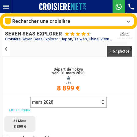
Rechercher une croisière
SEVEN SEAS EXPLORER
Croisière Seven Seas Explorer : Japon, Taïwan, Chine, Vietnam, Thaïlande, Singapour au départ de Tokyo
+ 67 photos
Nos destinations
Mois de départ
Départ de Tokyo
ven. 31 mars 2028
dès
Ports
Compagnies
8 899 €
Rechercher
mars 2028
MEILLEUR PRIX
31 Mars
8 899 €