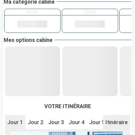
Ma catégorie cabine
Mes options cabine
VOTRE ITINÉRAIRE
Jour 1
Jour 2
Jour 3
Jour 4
Jour 5
Itinéraire
Jour 6
J