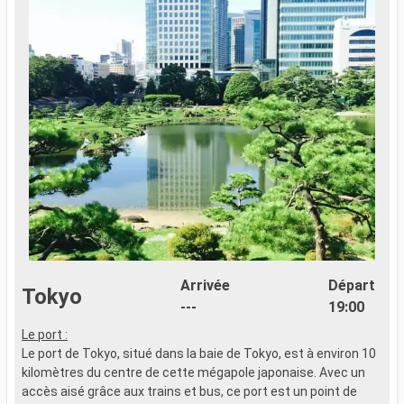
Arrivée
Départ
Tokyo
---
19:00
Le port :
E
Le port de Tokyo, situé dans la baie de Tokyo, est à environ 10
d
kilomètres du centre de cette mégapole japonaise. Avec un
r
accès aisé grâce aux trains et bus, ce port est un point de
d