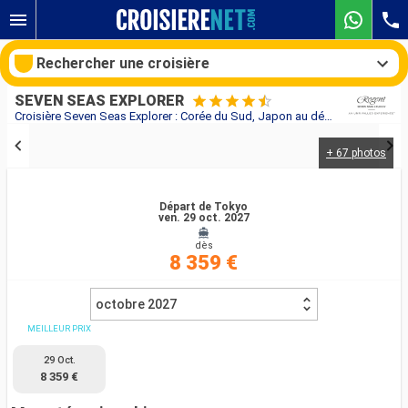
Rechercher une croisière
SEVEN SEAS EXPLORER
Croisière Seven Seas Explorer : Corée du Sud, Japon au départ de Tokyo
+ 67 photos
Nos destinations
Mois de départ
Départ de Tokyo
ven. 29 oct. 2027
dès
Ports
Compagnies
8 359 €
Rechercher
octobre 2027
MEILLEUR PRIX
29 Oct.
8 359 €