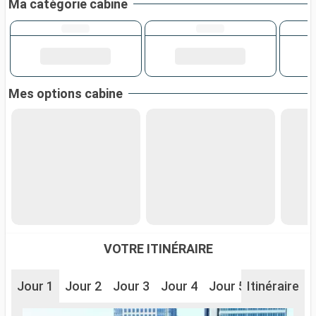
Ma catégorie cabine
Mes options cabine
VOTRE ITINÉRAIRE
Jour 1
Jour 2
Jour 3
Jour 4
Jour 5
Itinéraire
Jour 6
J