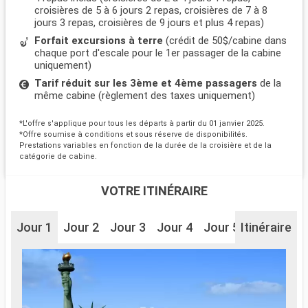
croisières de 5 à 6 jours 2 repas, croisières de 7 à 8
jours 3 repas, croisières de 9 jours et plus 4 repas)
Forfait excursions à terre
(crédit de 50$/cabine dans
chaque port d'escale pour le 1er passager de la cabine
uniquement)
Tarif réduit sur les 3ème et 4ème passagers
de la
même cabine (règlement des taxes uniquement)
*L'offre s'applique pour tous les départs à partir du 01 janvier 2025.
*Offre soumise à conditions et sous réserve de disponibilités.
Prestations variables en fonction de la durée de la croisière et de la
catégorie de cabine.
VOTRE ITINÉRAIRE
Jour 1
Jour 2
Jour 3
Jour 4
Jour 5
Itinéraire
Jour 6
J