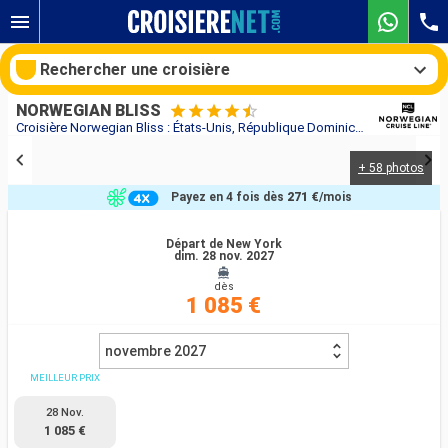
Rechercher une croisière
NORWEGIAN BLISS
Croisière Norwegian Bliss : États-Unis, République Dominicaine, Porto Rico, Saint-Martin, Guadeloupe, Saint-Thomas, Tortola au départ de New York
+ 58 photos
Nos destinations
Payez en 4 fois dès
271 €
/mois
Mois de départ
Départ de New York
dim. 28 nov. 2027
Ports
Compagnies
dès
1 085 €
Rechercher
novembre 2027
MEILLEUR PRIX
28 Nov.
1 085 €