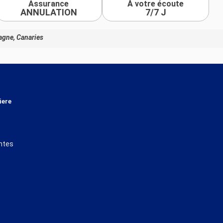
Assurance
À votre écoute
ANNULATION
7/7 J
agne, Canaries
iere
ntes