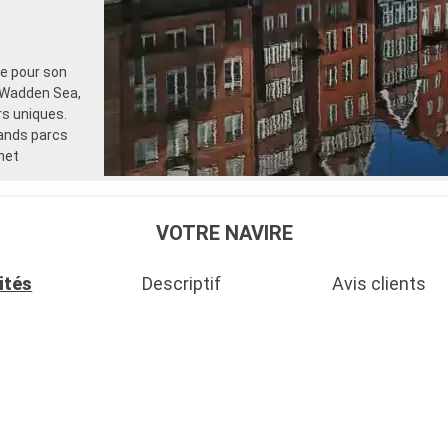
ée pour son
 Wadden Sea,
rs uniques.
rands parcs
met
VOTRE NAVIRE
ités
Descriptif
Avis clients