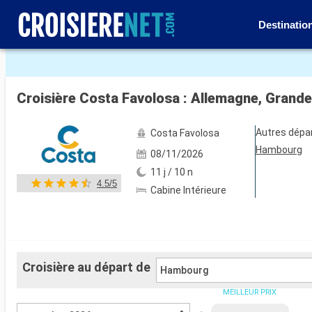
Destinatio
Voir les 36 autres photos
Croisière Costa Favolosa : Allemagne, Grand
Autres dépa
Costa Favolosa
Hambourg
08/11/2026
11 j / 10 n
4.5/5
Cabine Intérieure
Croisière au départ de
Hambourg
MEILLEUR PRIX