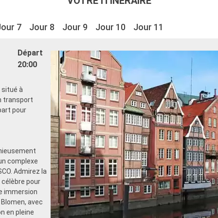
VOTRE ITINÉRAIRE
Jour 7
Jour 8
Jour 9
Jour 10
Jour 11
Départ
20:00
 situé à
n transport
part pour
onieusement
 un complexe
SCO. Admirez la
 célèbre pour
ne immersion
n Blomen, avec
n en pleine