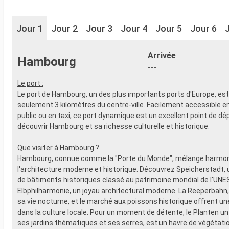
Jour 1
Jour 2
Jour 3
Jour 4
Jour 5
Jour 6
Arrivée
Hambourg
---
Le port :
Le port de Hambourg, un des plus importants ports d'Europe, est
seulement 3 kilomètres du centre-ville. Facilement accessible e
public ou en taxi, ce port dynamique est un excellent point de dé
découvrir Hambourg et sa richesse culturelle et historique.
Que visiter à Hambourg ?
Hambourg, connue comme la "Porte du Monde", mélange harm
l'architecture moderne et historique. Découvrez Speicherstadt,
de bâtiments historiques classé au patrimoine mondial de l'UNE
Elbphilharmonie, un joyau architectural moderne. La Reeperbahn,
sa vie nocturne, et le marché aux poissons historique offrent u
dans la culture locale. Pour un moment de détente, le Planten u
ses jardins thématiques et ses serres, est un havre de végétatio