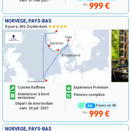
sam. 01 mai 2027
999 €
dès
NORVÈGE, PAYS-BAS
8 jours, MS Zuiderdam
Cuisine Raffinée
Expérience Premium
Animations à bord
Pension complète
exclusives
Départ de Amsterdam
Payez en 4X
sam. 24 juil. 2027
999 €
dès
NORVÈGE, PAYS-BAS