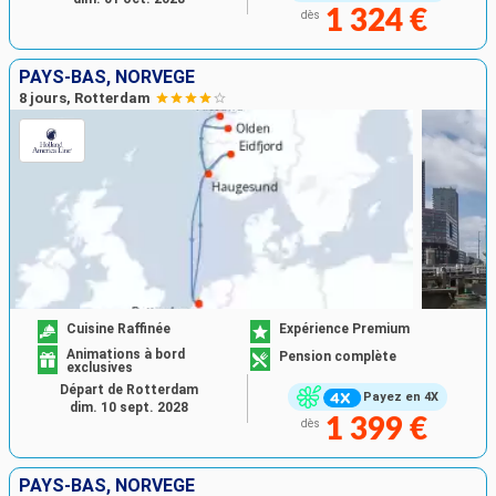
1 324 €
dès
PAYS-BAS, NORVÈGE
8 jours, Rotterdam
Cuisine Raffinée
Expérience Premium
Animations à bord
Pension complète
exclusives
Départ de Rotterdam
Payez en 4X
dim. 10 sept. 2028
1 399 €
dès
PAYS-BAS, NORVÈGE