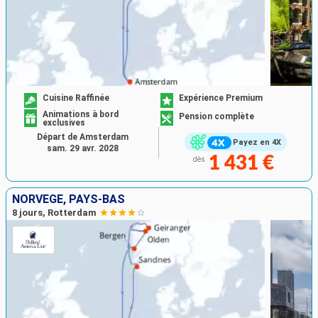
Cuisine Raffinée
Expérience Premium
Animations à bord
Pension complète
exclusives
Départ de Amsterdam
Payez en 4X
sam. 29 avr. 2028
1 431 €
dès
NORVÈGE, PAYS-BAS
8 jours, Rotterdam