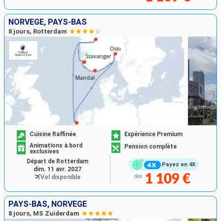
NORVÈGE, PAYS-BAS
8 jours, Rotterdam
Cuisine Raffinée
Expérience Premium
Animations à bord
Pension complète
exclusives
Départ de Rotterdam
Payez en 4X
dim. 11 avr. 2027
1 109 €
Vol disponible
dès
PAYS-BAS, NORVÈGE
8 jours, MS Zuiderdam