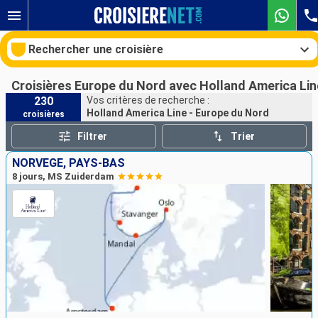
Rechercher une croisière
Croisières Europe du Nord avec Holland America Lin
230
Vos critères de recherche :
Holland America Line - Europe du Nord
croisières
Nos destinations
Filtrer
Trier
Mois de départ
NORVÈGE, PAYS-BAS
8 jours, MS Zuiderdam
Ports
Compagnies
Rechercher