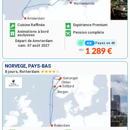
Cuisine Raffinée
Expérience Premium
Animations à bord
Pension complète
exclusives
Départ de Amsterdam
Payez en 4X
sam. 07 août 2027
1 289 €
dès
NORVÈGE, PAYS-BAS
8 jours, Rotterdam