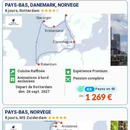
PAYS-BAS, DANEMARK, NORVÈGE
8 jours, Rotterdam
Cuisine Raffinée
Expérience Premium
Animations à bord
Pension complète
exclusives
Départ de Rotterdam
Payez en 4X
dim. 26 sept. 2027
1 269 €
dès
PAYS-BAS, NORVÈGE
8 jours, MS Zuiderdam