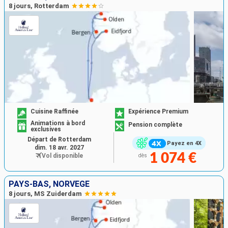
8 jours, Rotterdam
Cuisine Raffinée
Expérience Premium
Animations à bord
Pension complète
exclusives
Départ de Rotterdam
Payez en 4X
dim. 18 avr. 2027
1 074 €
Vol disponible
dès
PAYS-BAS, NORVÈGE
8 jours, MS Zuiderdam